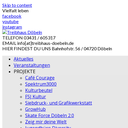
Skip to content
Vielfalt leben
facebook
youtube
instagram
TELEFON
03431 / 605317
EMAIL
info[at]treibhaus-doebeln.de
HIER FINDEST DU UNS
Bahnhofstr. 56 / 04720 Döbeln
Aktuelles
Veranstaltungen
PROJEKTE
Café Courage
Spektrum3000
Kulturbeutel
FSJ Kultur
Siebdruck- und Grafikwerkstatt
GrowHub
Skate Force Döbeln 2.0
Zeig mir deine Welt