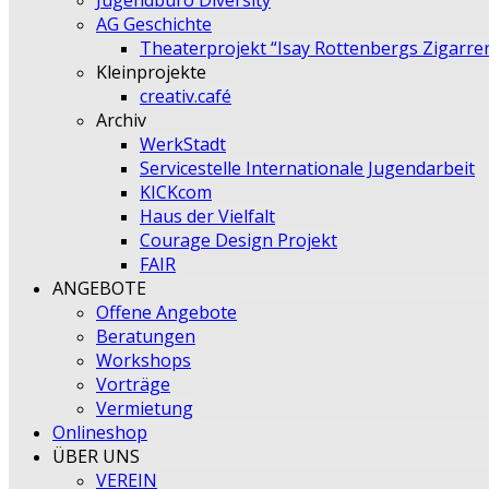
Jugendbüro Diversity
AG Geschichte
Theaterprojekt “Isay Rottenbergs Zigarre
Kleinprojekte
creativ.café
Archiv
WerkStadt
Servicestelle Internationale Jugendarbeit
KICKcom
Haus der Vielfalt
Courage Design Projekt
FAIR
ANGEBOTE
Offene Angebote
Beratungen
Workshops
Vorträge
Vermietung
Onlineshop
ÜBER UNS
VEREIN