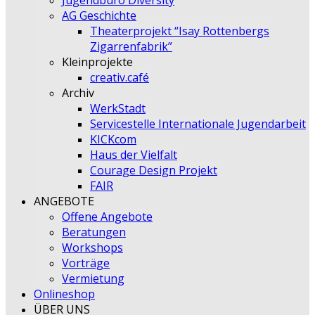
Jugendbüro Diversity
AG Geschichte
Theaterprojekt “Isay Rottenbergs
Zigarrenfabrik”
Kleinprojekte
creativ.café
Archiv
WerkStadt
Servicestelle Internationale Jugendarbeit
KICKcom
Haus der Vielfalt
Courage Design Projekt
FAIR
ANGEBOTE
Offene Angebote
Beratungen
Workshops
Vorträge
Vermietung
Onlineshop
ÜBER UNS