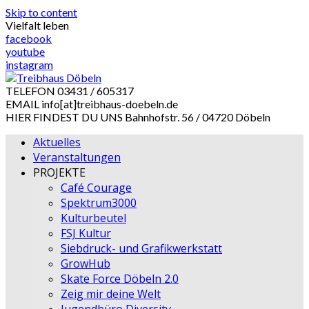
Skip to content
Vielfalt leben
facebook
youtube
instagram
TELEFON
03431 / 605317
EMAIL
info[at]treibhaus-doebeln.de
HIER FINDEST DU UNS
Bahnhofstr. 56 / 04720 Döbeln
Aktuelles
Veranstaltungen
PROJEKTE
Café Courage
Spektrum3000
Kulturbeutel
FSJ Kultur
Siebdruck- und Grafikwerkstatt
GrowHub
Skate Force Döbeln 2.0
Zeig mir deine Welt