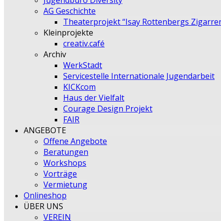
Jugendbüro Diversity
AG Geschichte
Theaterprojekt “Isay Rottenbergs Zigarre
Kleinprojekte
creativ.café
Archiv
WerkStadt
Servicestelle Internationale Jugendarbeit
KICKcom
Haus der Vielfalt
Courage Design Projekt
FAIR
ANGEBOTE
Offene Angebote
Beratungen
Workshops
Vorträge
Vermietung
Onlineshop
ÜBER UNS
VEREIN