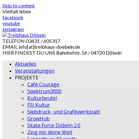
Skip to content
Vielfalt leben
facebook
youtube
instagram
TELEFON
03431 / 605317
EMAIL
info[at]treibhaus-doebeln.de
HIER FINDEST DU UNS
Bahnhofstr. 56 / 04720 Döbeln
Aktuelles
Veranstaltungen
PROJEKTE
Café Courage
Spektrum3000
Kulturbeutel
FSJ Kultur
Siebdruck- und Grafikwerkstatt
GrowHub
Skate Force Döbeln 2.0
Zeig mir deine Welt