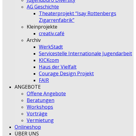
Jugendbüro Diversity
AG Geschichte
Theaterprojekt “Isay Rottenbergs
Zigarrenfabrik”
Kleinprojekte
creativ.café
Archiv
WerkStadt
Servicestelle Internationale Jugendarbeit
KICKcom
Haus der Vielfalt
Courage Design Projekt
FAIR
ANGEBOTE
Offene Angebote
Beratungen
Workshops
Vorträge
Vermietung
Onlineshop
ÜBER UNS