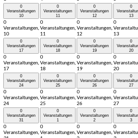
0
0
0
0
Veranstaltungen
Veranstaltungen
Veranstaltungen
Veranstaltu
10
11
12
13
0
0
0
0
Veranstaltungen,
Veranstaltungen,
Veranstaltungen,
Veranstaltu
10
11
12
13
0
0
0
0
Veranstaltungen
Veranstaltungen
Veranstaltungen
Veranstaltu
17
18
19
20
0
0
0
0
Veranstaltungen,
Veranstaltungen,
Veranstaltungen,
Veranstaltu
17
18
19
20
0
0
0
0
Veranstaltungen
Veranstaltungen
Veranstaltungen
Veranstaltu
24
25
26
27
0
0
0
0
Veranstaltungen,
Veranstaltungen,
Veranstaltungen,
Veranstaltu
24
25
26
27
0
0
0
0
Veranstaltungen
Veranstaltungen
Veranstaltungen
Veranstaltu
31
1
2
3
0
0
0
0
Veranstaltungen,
Veranstaltungen,
Veranstaltungen,
Veranstaltu
31
1
2
3