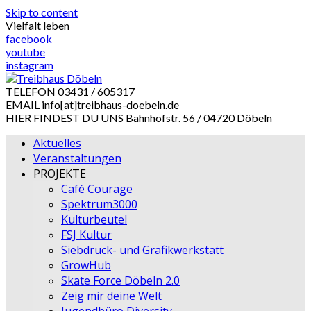
Skip to content
Vielfalt leben
facebook
youtube
instagram
TELEFON
03431 / 605317
EMAIL
info[at]treibhaus-doebeln.de
HIER FINDEST DU UNS
Bahnhofstr. 56 / 04720 Döbeln
Aktuelles
Veranstaltungen
PROJEKTE
Café Courage
Spektrum3000
Kulturbeutel
FSJ Kultur
Siebdruck- und Grafikwerkstatt
GrowHub
Skate Force Döbeln 2.0
Zeig mir deine Welt