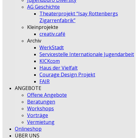
Jugendbüro Diversity
AG Geschichte
Theaterprojekt “Isay Rottenbergs
Zigarrenfabrik”
Kleinprojekte
creativ.café
Archiv
WerkStadt
Servicestelle Internationale Jugendarbeit
KICKcom
Haus der Vielfalt
Courage Design Projekt
FAIR
ANGEBOTE
Offene Angebote
Beratungen
Workshops
Vorträge
Vermietung
Onlineshop
ÜBER UNS