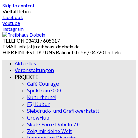
Skip to content
Vielfalt leben
facebook
youtube
instagram
TELEFON
03431 / 605317
EMAIL
info[at]treibhaus-doebeln.de
HIER FINDEST DU UNS
Bahnhofstr. 56 / 04720 Döbeln
Aktuelles
Veranstaltungen
PROJEKTE
Café Courage
Spektrum3000
Kulturbeutel
FSJ Kultur
Siebdruck- und Grafikwerkstatt
GrowHub
Skate Force Döbeln 2.0
Zeig mir deine Welt