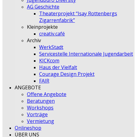
Jugendbüro Diversity
AG Geschichte
Theaterprojekt “Isay Rottenbergs
Zigarrenfabrik”
Kleinprojekte
creativ.café
Archiv
WerkStadt
Servicestelle Internationale Jugendarbeit
KICKcom
Haus der Vielfalt
Courage Design Projekt
FAIR
ANGEBOTE
Offene Angebote
Beratungen
Workshops
Vorträge
Vermietung
Onlineshop
ÜBER UNS