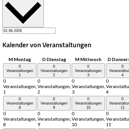
Kalender von Veranstaltungen
M
Montag
D
Dienstag
M
Mittwoch
D
Donner
0
0
0
0
Veranstaltungen
Veranstaltungen
Veranstaltungen
Veranstaltu
1
2
3
4
0
0
0
0
Veranstaltungen,
Veranstaltungen,
Veranstaltungen,
Veranstaltu
1
2
3
4
0
0
0
0
Veranstaltungen
Veranstaltungen
Veranstaltungen
Veranstaltu
8
9
10
11
0
0
0
0
Veranstaltungen,
Veranstaltungen,
Veranstaltungen,
Veranstaltu
8
9
10
11