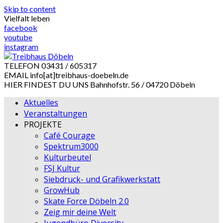
Skip to content
Vielfalt leben
facebook
youtube
instagram
TELEFON
03431 / 605317
EMAIL
info[at]treibhaus-doebeln.de
HIER FINDEST DU UNS
Bahnhofstr. 56 / 04720 Döbeln
Aktuelles
Veranstaltungen
PROJEKTE
Café Courage
Spektrum3000
Kulturbeutel
FSJ Kultur
Siebdruck- und Grafikwerkstatt
GrowHub
Skate Force Döbeln 2.0
Zeig mir deine Welt