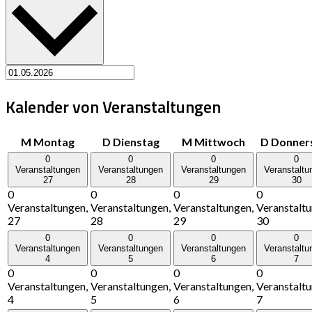
Kalender von Veranstaltungen
M
Montag
D
Dienstag
M
Mittwoch
D
Donner
0
0
0
0
Veranstaltungen
Veranstaltungen
Veranstaltungen
Veranstaltu
27
28
29
30
0
0
0
0
Veranstaltungen,
Veranstaltungen,
Veranstaltungen,
Veranstaltu
27
28
29
30
0
0
0
0
Veranstaltungen
Veranstaltungen
Veranstaltungen
Veranstaltu
4
5
6
7
0
0
0
0
Veranstaltungen,
Veranstaltungen,
Veranstaltungen,
Veranstaltu
4
5
6
7