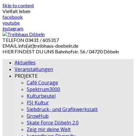
Skip to content
Vielfalt leben
facebook
youtube
instagram
TELEFON
03431 / 605317
EMAIL
info[at]treibhaus-doebeln.de
HIER FINDEST DU UNS
Bahnhofstr. 56 / 04720 Döbeln
Aktuelles
Veranstaltungen
PROJEKTE
Café Courage
Spektrum3000
Kulturbeutel
FSJ Kultur
Siebdruck- und Grafikwerkstatt
GrowHub
Skate Force Döbeln 2.0
Zeig mir deine Welt