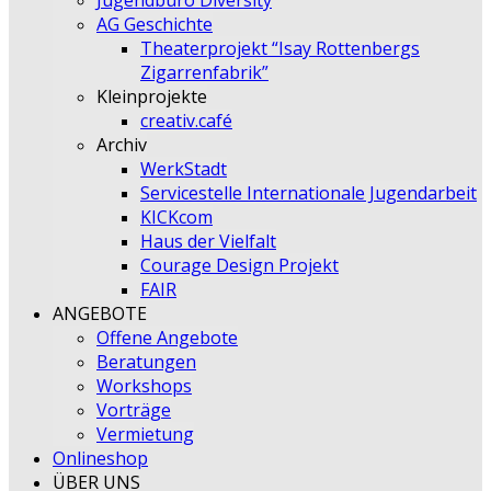
Jugendbüro Diversity
AG Geschichte
Theaterprojekt “Isay Rottenbergs
Zigarrenfabrik”
Kleinprojekte
creativ.café
Archiv
WerkStadt
Servicestelle Internationale Jugendarbeit
KICKcom
Haus der Vielfalt
Courage Design Projekt
FAIR
ANGEBOTE
Offene Angebote
Beratungen
Workshops
Vorträge
Vermietung
Onlineshop
ÜBER UNS