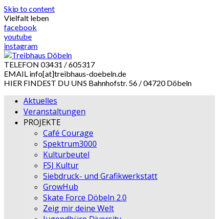
Skip to content
Vielfalt leben
facebook
youtube
instagram
TELEFON
03431 / 605317
EMAIL
info[at]treibhaus-doebeln.de
HIER FINDEST DU UNS
Bahnhofstr. 56 / 04720 Döbeln
Aktuelles
Veranstaltungen
PROJEKTE
Café Courage
Spektrum3000
Kulturbeutel
FSJ Kultur
Siebdruck- und Grafikwerkstatt
GrowHub
Skate Force Döbeln 2.0
Zeig mir deine Welt