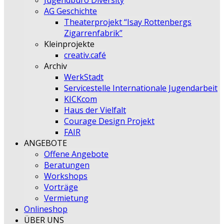
Jugendbüro Diversity
AG Geschichte
Theaterprojekt “Isay Rottenbergs
Zigarrenfabrik”
Kleinprojekte
creativ.café
Archiv
WerkStadt
Servicestelle Internationale Jugendarbeit
KICKcom
Haus der Vielfalt
Courage Design Projekt
FAIR
ANGEBOTE
Offene Angebote
Beratungen
Workshops
Vorträge
Vermietung
Onlineshop
ÜBER UNS