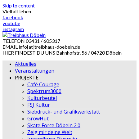
Skip to content
Vielfalt leben
facebook
youtube
instagram
TELEFON
03431 / 605317
EMAIL
info[at]treibhaus-doebeln.de
HIER FINDEST DU UNS
Bahnhofstr. 56 / 04720 Döbeln
Aktuelles
Veranstaltungen
PROJEKTE
Café Courage
Spektrum3000
Kulturbeutel
FSJ Kultur
Siebdruck- und Grafikwerkstatt
GrowHub
Skate Force Döbeln 2.0
Zeig mir deine Welt