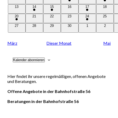
Veranstaltungen
Veranstaltungen
Veranstaltungen
Veranstaltung
Veranstaltungen
Veranstal
0
1
1
0
1
0
13
14
15
16
17
18
Veranstaltungen
Veranstaltung
Veranstaltung
Veranstaltungen
Veranstaltung
Veranstal
1
0
0
0
1
0
20
21
22
23
24
25
Veranstaltung
Veranstaltungen
Veranstaltungen
Veranstaltungen
Veranstaltung
Veranstal
0
0
0
0
0
0
27
28
29
30
1
2
Veranstaltungen
Veranstaltungen
Veranstaltungen
Veranstaltungen
Veranstaltungen
Veransta
März
Dieser Monat
Mai
Kalender abonnieren
Hier findet ihr unsere regelmäßigen, offenen Angebote
und Beratungen.
Offene Angebote in der Bahnhofstraße 56
Beratungen in der Bahnhofstraße 56