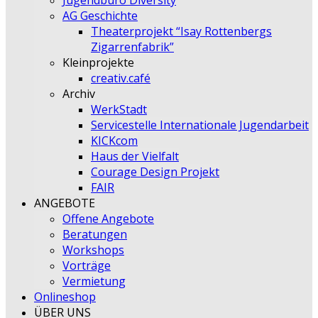
Jugendbüro Diversity
AG Geschichte
Theaterprojekt “Isay Rottenbergs
Zigarrenfabrik”
Kleinprojekte
creativ.café
Archiv
WerkStadt
Servicestelle Internationale Jugendarbeit
KICKcom
Haus der Vielfalt
Courage Design Projekt
FAIR
ANGEBOTE
Offene Angebote
Beratungen
Workshops
Vorträge
Vermietung
Onlineshop
ÜBER UNS