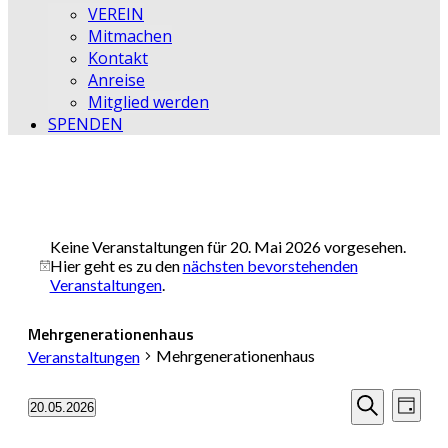
VEREIN
Mitmachen
Kontakt
Anreise
Mitglied werden
SPENDEN
Keine Veranstaltungen für 20. Mai 2026 vorgesehen.
Hier geht es zu den
nächsten bevorstehenden
Hinweis
Veranstaltungen
.
Mehrgenerationenhaus
Mehrgenerationenhaus
Veranstaltungen
Veransta
Vera
20.05.2026
Tag
Datum
Ansi
Suche
Suche
wählen.