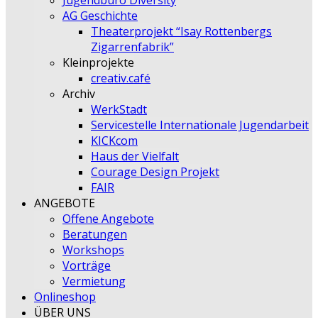
Jugendbüro Diversity
AG Geschichte
Theaterprojekt “Isay Rottenbergs
Zigarrenfabrik”
Kleinprojekte
creativ.café
Archiv
WerkStadt
Servicestelle Internationale Jugendarbeit
KICKcom
Haus der Vielfalt
Courage Design Projekt
FAIR
ANGEBOTE
Offene Angebote
Beratungen
Workshops
Vorträge
Vermietung
Onlineshop
ÜBER UNS