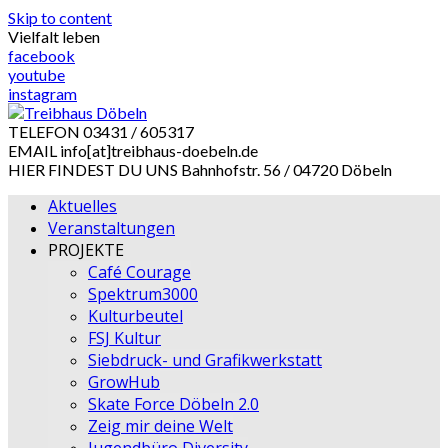
Skip to content
Vielfalt leben
facebook
youtube
instagram
TELEFON
03431 / 605317
EMAIL
info[at]treibhaus-doebeln.de
HIER FINDEST DU UNS
Bahnhofstr. 56 / 04720 Döbeln
Aktuelles
Veranstaltungen
PROJEKTE
Café Courage
Spektrum3000
Kulturbeutel
FSJ Kultur
Siebdruck- und Grafikwerkstatt
GrowHub
Skate Force Döbeln 2.0
Zeig mir deine Welt