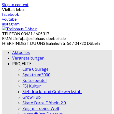
Skip to content
Vielfalt leben
facebook
youtube
instagram
TELEFON
03431 / 605317
EMAIL
info[at]treibhaus-doebeln.de
HIER FINDEST DU UNS
Bahnhofstr. 56 / 04720 Döbeln
Aktuelles
Veranstaltungen
PROJEKTE
Café Courage
Spektrum3000
Kulturbeutel
FSJ Kultur
Siebdruck- und Grafikwerkstatt
GrowHub
Skate Force Döbeln 2.0
Zeig mir deine Welt