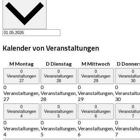
Kalender von Veranstaltungen
M
Montag
D
Dienstag
M
Mittwoch
D
Donner
0
0
0
0
Veranstaltungen
Veranstaltungen
Veranstaltungen
Veranstaltu
27
28
29
30
0
0
0
0
Veranstaltungen,
Veranstaltungen,
Veranstaltungen,
Veranstaltu
27
28
29
30
0
0
0
0
Veranstaltungen
Veranstaltungen
Veranstaltungen
Veranstaltu
4
5
6
7
0
0
0
0
Veranstaltungen,
Veranstaltungen,
Veranstaltungen,
Veranstaltu
4
5
6
7