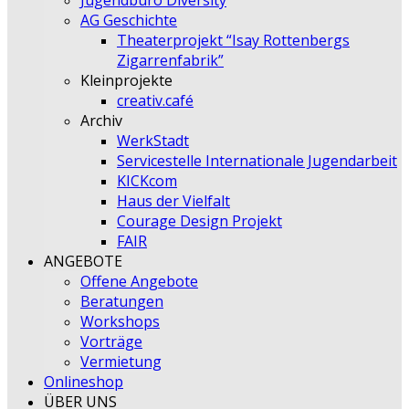
Jugendbüro Diversity
AG Geschichte
Theaterprojekt “Isay Rottenbergs
Zigarrenfabrik”
Kleinprojekte
creativ.café
Archiv
WerkStadt
Servicestelle Internationale Jugendarbeit
KICKcom
Haus der Vielfalt
Courage Design Projekt
FAIR
ANGEBOTE
Offene Angebote
Beratungen
Workshops
Vorträge
Vermietung
Onlineshop
ÜBER UNS