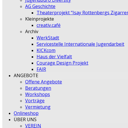
Jugendbüro Diversity
AG Geschichte
Theaterprojekt “Isay Rottenbergs Zigarre
Kleinprojekte
creativ.café
Archiv
WerkStadt
Servicestelle Internationale Jugendarbeit
KICKcom
Haus der Vielfalt
Courage Design Projekt
FAIR
ANGEBOTE
Offene Angebote
Beratungen
Workshops
Vorträge
Vermietung
Onlineshop
ÜBER UNS
VEREIN