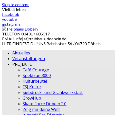
Skip to content
Vielfalt leben
facebook
youtube
instagram
TELEFON
03431 / 605317
EMAIL
info[at]treibhaus-doebeln.de
HIER FINDEST DU UNS
Bahnhofstr. 56 / 04720 Döbeln
Aktuelles
Veranstaltungen
PROJEKTE
Café Courage
Spektrum3000
Kulturbeutel
FSJ Kultur
Siebdruck- und Grafikwerkstatt
GrowHub
Skate Force Döbeln 2.0
Zeig mir deine Welt