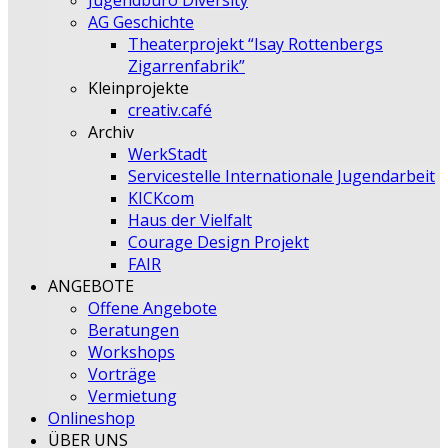
Jugendbüro Diversity
AG Geschichte
Theaterprojekt “Isay Rottenbergs
Zigarrenfabrik”
Kleinprojekte
creativ.café
Archiv
WerkStadt
Servicestelle Internationale Jugendarbeit
KICKcom
Haus der Vielfalt
Courage Design Projekt
FAIR
ANGEBOTE
Offene Angebote
Beratungen
Workshops
Vorträge
Vermietung
Onlineshop
ÜBER UNS