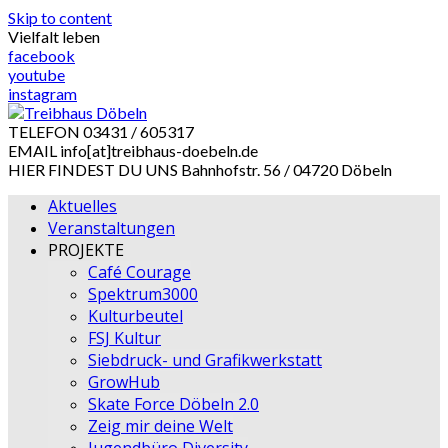
Skip to content
Vielfalt leben
facebook
youtube
instagram
TELEFON
03431 / 605317
EMAIL
info[at]treibhaus-doebeln.de
HIER FINDEST DU UNS
Bahnhofstr. 56 / 04720 Döbeln
Aktuelles
Veranstaltungen
PROJEKTE
Café Courage
Spektrum3000
Kulturbeutel
FSJ Kultur
Siebdruck- und Grafikwerkstatt
GrowHub
Skate Force Döbeln 2.0
Zeig mir deine Welt