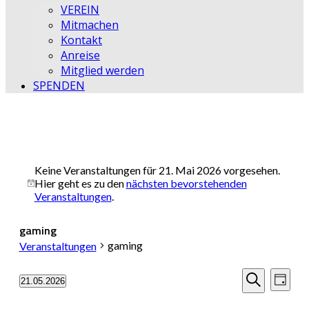
VEREIN
Mitmachen
Kontakt
Anreise
Mitglied werden
SPENDEN
Keine Veranstaltungen für 21. Mai 2026 vorgesehen.
Hier geht es zu den
nächsten bevorstehenden
Hinweis
Veranstaltungen
.
gaming
gaming
Veranstaltungen
Veransta
Vera
21.05.2026
Tag
Datum
Ansi
Suche
Suche
wählen.