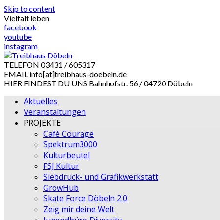
Skip to content
Vielfalt leben
facebook
youtube
instagram
TELEFON
03431 / 605317
EMAIL
info[at]treibhaus-doebeln.de
HIER FINDEST DU UNS
Bahnhofstr. 56 / 04720 Döbeln
Aktuelles
Veranstaltungen
PROJEKTE
Café Courage
Spektrum3000
Kulturbeutel
FSJ Kultur
Siebdruck- und Grafikwerkstatt
GrowHub
Skate Force Döbeln 2.0
Zeig mir deine Welt