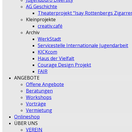
Jugendbüro Diversity
AG Geschichte
Theaterprojekt “Isay Rottenbergs Zigarre
Kleinprojekte
creativ.café
Archiv
WerkStadt
Servicestelle Internationale Jugendarbeit
KICKcom
Haus der Vielfalt
Courage Design Projekt
FAIR
ANGEBOTE
Offene Angebote
Beratungen
Workshops
Vorträge
Vermietung
Onlineshop
ÜBER UNS
VEREIN