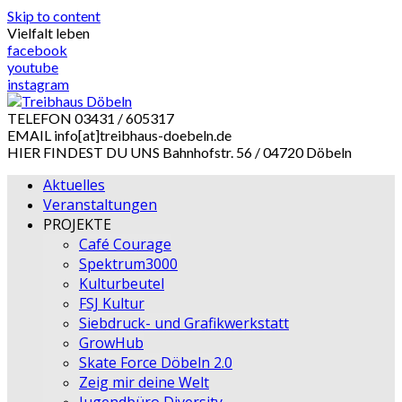
Skip to content
Vielfalt leben
facebook
youtube
instagram
TELEFON
03431 / 605317
EMAIL
info[at]treibhaus-doebeln.de
HIER FINDEST DU UNS
Bahnhofstr. 56 / 04720 Döbeln
Aktuelles
Veranstaltungen
PROJEKTE
Café Courage
Spektrum3000
Kulturbeutel
FSJ Kultur
Siebdruck- und Grafikwerkstatt
GrowHub
Skate Force Döbeln 2.0
Zeig mir deine Welt