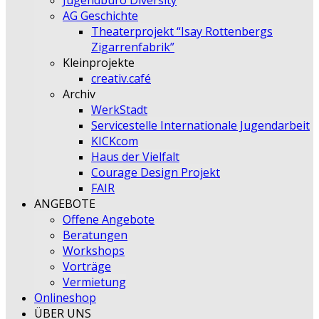
Jugendbüro Diversity
AG Geschichte
Theaterprojekt “Isay Rottenbergs
Zigarrenfabrik”
Kleinprojekte
creativ.café
Archiv
WerkStadt
Servicestelle Internationale Jugendarbeit
KICKcom
Haus der Vielfalt
Courage Design Projekt
FAIR
ANGEBOTE
Offene Angebote
Beratungen
Workshops
Vorträge
Vermietung
Onlineshop
ÜBER UNS