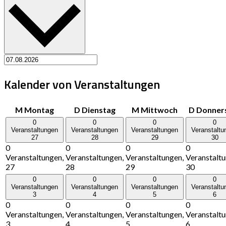
Kalender von Veranstaltungen
M
Montag
D
Dienstag
M
Mittwoch
D
Donner
0
0
0
0
Veranstaltungen
Veranstaltungen
Veranstaltungen
Veranstaltu
27
28
29
30
0
0
0
0
Veranstaltungen,
Veranstaltungen,
Veranstaltungen,
Veranstaltu
27
28
29
30
0
0
0
0
Veranstaltungen
Veranstaltungen
Veranstaltungen
Veranstaltu
3
4
5
6
0
0
0
0
Veranstaltungen,
Veranstaltungen,
Veranstaltungen,
Veranstaltu
3
4
5
6