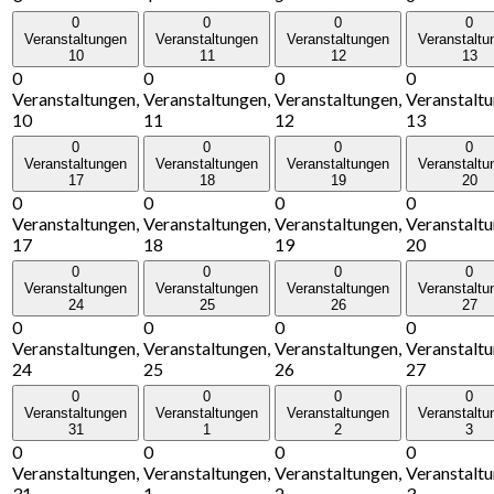
0
0
0
0
Veranstaltungen
Veranstaltungen
Veranstaltungen
Veranstaltu
10
11
12
13
0
0
0
0
Veranstaltungen,
Veranstaltungen,
Veranstaltungen,
Veranstaltu
10
11
12
13
0
0
0
0
Veranstaltungen
Veranstaltungen
Veranstaltungen
Veranstaltu
17
18
19
20
0
0
0
0
Veranstaltungen,
Veranstaltungen,
Veranstaltungen,
Veranstaltu
17
18
19
20
0
0
0
0
Veranstaltungen
Veranstaltungen
Veranstaltungen
Veranstaltu
24
25
26
27
0
0
0
0
Veranstaltungen,
Veranstaltungen,
Veranstaltungen,
Veranstaltu
24
25
26
27
0
0
0
0
Veranstaltungen
Veranstaltungen
Veranstaltungen
Veranstaltu
31
1
2
3
0
0
0
0
Veranstaltungen,
Veranstaltungen,
Veranstaltungen,
Veranstaltu
31
1
2
3