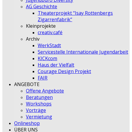
Jugendbüro Diversity
AG Geschichte
Theaterprojekt “Isay Rottenbergs
Zigarrenfabrik”
Kleinprojekte
creativ.café
Archiv
WerkStadt
Servicestelle Internationale Jugendarbeit
KICKcom
Haus der Vielfalt
Courage Design Projekt
FAIR
ANGEBOTE
Offene Angebote
Beratungen
Workshops
Vorträge
Vermietung
Onlineshop
ÜBER UNS