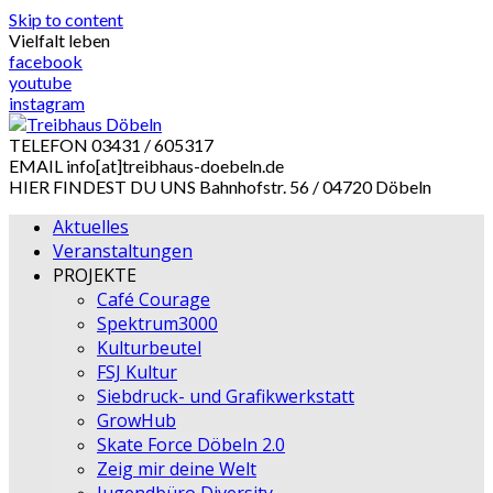
Skip to content
Vielfalt leben
facebook
youtube
instagram
TELEFON
03431 / 605317
EMAIL
info[at]treibhaus-doebeln.de
HIER FINDEST DU UNS
Bahnhofstr. 56 / 04720 Döbeln
Aktuelles
Veranstaltungen
PROJEKTE
Café Courage
Spektrum3000
Kulturbeutel
FSJ Kultur
Siebdruck- und Grafikwerkstatt
GrowHub
Skate Force Döbeln 2.0
Zeig mir deine Welt