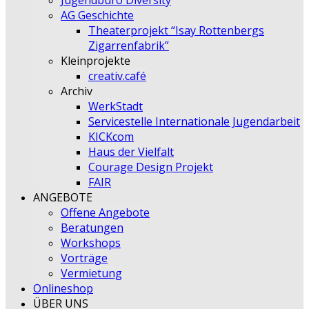
Jugendbüro Diversity
AG Geschichte
Theaterprojekt “Isay Rottenbergs
Zigarrenfabrik”
Kleinprojekte
creativ.café
Archiv
WerkStadt
Servicestelle Internationale Jugendarbeit
KICKcom
Haus der Vielfalt
Courage Design Projekt
FAIR
ANGEBOTE
Offene Angebote
Beratungen
Workshops
Vorträge
Vermietung
Onlineshop
ÜBER UNS