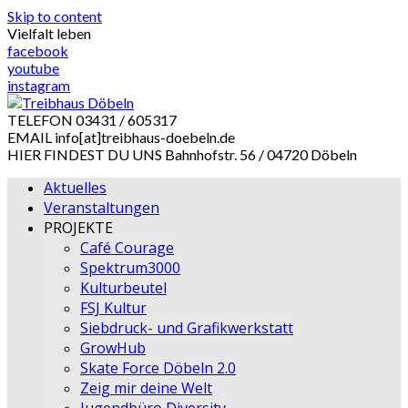
Skip to content
Vielfalt leben
facebook
youtube
instagram
TELEFON
03431 / 605317
EMAIL
info[at]treibhaus-doebeln.de
HIER FINDEST DU UNS
Bahnhofstr. 56 / 04720 Döbeln
Aktuelles
Veranstaltungen
PROJEKTE
Café Courage
Spektrum3000
Kulturbeutel
FSJ Kultur
Siebdruck- und Grafikwerkstatt
GrowHub
Skate Force Döbeln 2.0
Zeig mir deine Welt