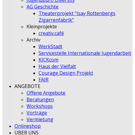
Jugendbüro Diversity
AG Geschichte
Theaterprojekt “Isay Rottenbergs
Zigarrenfabrik”
Kleinprojekte
creativ.café
Archiv
WerkStadt
Servicestelle Internationale Jugendarbeit
KICKcom
Haus der Vielfalt
Courage Design Projekt
FAIR
ANGEBOTE
Offene Angebote
Beratungen
Workshops
Vorträge
Vermietung
Onlineshop
ÜBER UNS