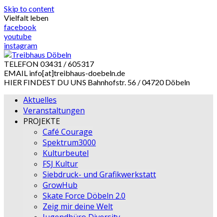
Skip to content
Vielfalt leben
facebook
youtube
instagram
TELEFON
03431 / 605317
EMAIL
info[at]treibhaus-doebeln.de
HIER FINDEST DU UNS
Bahnhofstr. 56 / 04720 Döbeln
Aktuelles
Veranstaltungen
PROJEKTE
Café Courage
Spektrum3000
Kulturbeutel
FSJ Kultur
Siebdruck- und Grafikwerkstatt
GrowHub
Skate Force Döbeln 2.0
Zeig mir deine Welt