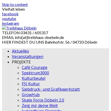
Skip to content
Vielfalt leben
facebook
youtube
instagram
TELEFON
03431 / 605317
EMAIL
info[at]treibhaus-doebeln.de
HIER FINDEST DU UNS
Bahnhofstr. 56 / 04720 Döbeln
Aktuelles
Veranstaltungen
PROJEKTE
Café Courage
Spektrum3000
Kulturbeutel
FSJ Kultur
Siebdruck- und Grafikwerkstatt
GrowHub
Skate Force Döbeln 2.0
Zeig mir deine Welt