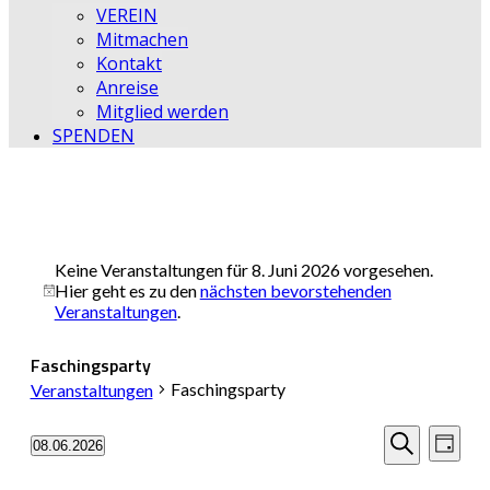
VEREIN
Mitmachen
Kontakt
Anreise
Mitglied werden
SPENDEN
Keine Veranstaltungen für 8. Juni 2026 vorgesehen.
Hier geht es zu den
nächsten bevorstehenden
Hinweis
Veranstaltungen
.
Faschingsparty
Faschingsparty
Veranstaltungen
Veransta
Vera
08.06.2026
Tag
Datum
Ansi
Suche
Suche
wählen.