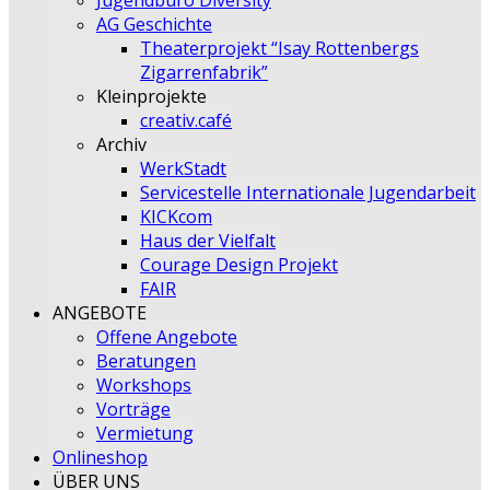
Jugendbüro Diversity
AG Geschichte
Theaterprojekt “Isay Rottenbergs
Zigarrenfabrik”
Kleinprojekte
creativ.café
Archiv
WerkStadt
Servicestelle Internationale Jugendarbeit
KICKcom
Haus der Vielfalt
Courage Design Projekt
FAIR
ANGEBOTE
Offene Angebote
Beratungen
Workshops
Vorträge
Vermietung
Onlineshop
ÜBER UNS