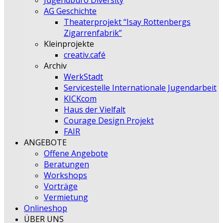
Jugendbüro Diversity
AG Geschichte
Theaterprojekt “Isay Rottenbergs
Zigarrenfabrik”
Kleinprojekte
creativ.café
Archiv
WerkStadt
Servicestelle Internationale Jugendarbeit
KICKcom
Haus der Vielfalt
Courage Design Projekt
FAIR
ANGEBOTE
Offene Angebote
Beratungen
Workshops
Vorträge
Vermietung
Onlineshop
ÜBER UNS