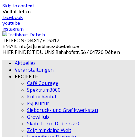
Skip to content
Vielfalt leben
facebook
youtube
instagram
TELEFON
03431 / 605317
EMAIL
info[at]treibhaus-doebeln.de
HIER FINDEST DU UNS
Bahnhofstr. 56 / 04720 Döbeln
Aktuelles
Veranstaltungen
PROJEKTE
Café Courage
Spektrum3000
Kulturbeutel
FSJ Kultur
Siebdruck- und Grafikwerkstatt
GrowHub
Skate Force Döbeln 2.0
Zeig mir deine Welt