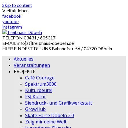
Skip to content
Vielfalt leben
facebook
youtube
instagram
TELEFON
03431 / 605317
EMAIL
info[at]treibhaus-doebeln.de
HIER FINDEST DU UNS
Bahnhofstr. 56 / 04720 Döbeln
Aktuelles
Veranstaltungen
PROJEKTE
Café Courage
Spektrum3000
Kulturbeutel
FSJ Kultur
Siebdruck- und Grafikwerkstatt
GrowHub
Skate Force Döbeln 2.0
Zeig mir deine Welt