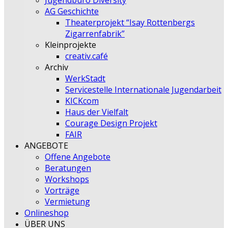
Jugendbüro Diversity
AG Geschichte
Theaterprojekt “Isay Rottenbergs
Zigarrenfabrik”
Kleinprojekte
creativ.café
Archiv
WerkStadt
Servicestelle Internationale Jugendarbeit
KICKcom
Haus der Vielfalt
Courage Design Projekt
FAIR
ANGEBOTE
Offene Angebote
Beratungen
Workshops
Vorträge
Vermietung
Onlineshop
ÜBER UNS