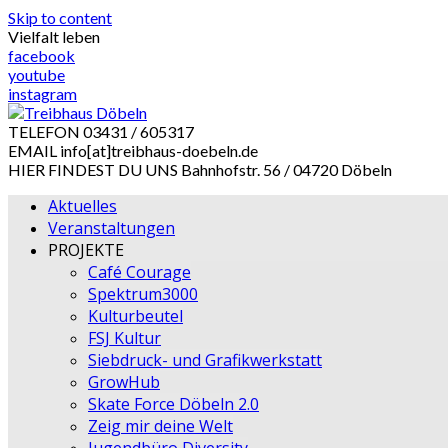
Skip to content
Vielfalt leben
facebook
youtube
instagram
TELEFON
03431 / 605317
EMAIL
info[at]treibhaus-doebeln.de
HIER FINDEST DU UNS
Bahnhofstr. 56 / 04720 Döbeln
Aktuelles
Veranstaltungen
PROJEKTE
Café Courage
Spektrum3000
Kulturbeutel
FSJ Kultur
Siebdruck- und Grafikwerkstatt
GrowHub
Skate Force Döbeln 2.0
Zeig mir deine Welt