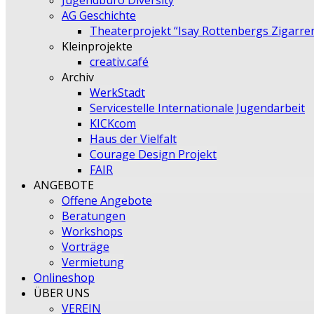
Jugendbüro Diversity
AG Geschichte
Theaterprojekt “Isay Rottenbergs Zigarre
Kleinprojekte
creativ.café
Archiv
WerkStadt
Servicestelle Internationale Jugendarbeit
KICKcom
Haus der Vielfalt
Courage Design Projekt
FAIR
ANGEBOTE
Offene Angebote
Beratungen
Workshops
Vorträge
Vermietung
Onlineshop
ÜBER UNS
VEREIN