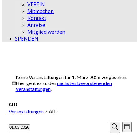
VEREIN
Mitmachen
Kontakt
Anreise
Mitglied werden
SPENDEN
Keine Veranstaltungen für 1. März 2026 vorgesehen.
Hier geht es zu den
nächsten bevorstehenden
Hinweis
Veranstaltungen
.
AfD
AfD
Veranstaltungen
Veransta
Vera
01.03.2026
Tag
Datum
Ansi
Suche
Suche
wählen.