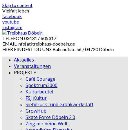
Skip to content
Vielfalt leben
facebook
youtube
instagram
TELEFON
03431 / 605317
EMAIL
info[at]treibhaus-doebeln.de
HIER FINDEST DU UNS
Bahnhofstr. 56 / 04720 Döbeln
Aktuelles
Veranstaltungen
PROJEKTE
Café Courage
Spektrum3000
Kulturbeutel
FSJ Kultur
Siebdruck- und Grafikwerkstatt
GrowHub
Skate Force Döbeln 2.0
Zeig mir deine Welt