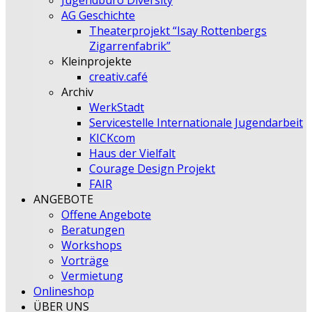
Jugendbüro Diversity
AG Geschichte
Theaterprojekt “Isay Rottenbergs
Zigarrenfabrik”
Kleinprojekte
creativ.café
Archiv
WerkStadt
Servicestelle Internationale Jugendarbeit
KICKcom
Haus der Vielfalt
Courage Design Projekt
FAIR
ANGEBOTE
Offene Angebote
Beratungen
Workshops
Vorträge
Vermietung
Onlineshop
ÜBER UNS