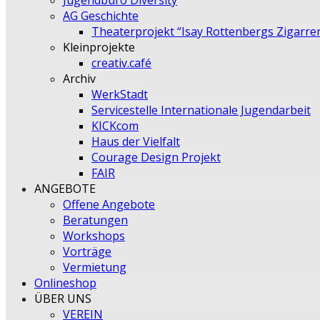
Jugendbüro Diversity
AG Geschichte
Theaterprojekt “Isay Rottenbergs Zigarre
Kleinprojekte
creativ.café
Archiv
WerkStadt
Servicestelle Internationale Jugendarbeit
KICKcom
Haus der Vielfalt
Courage Design Projekt
FAIR
ANGEBOTE
Offene Angebote
Beratungen
Workshops
Vorträge
Vermietung
Onlineshop
ÜBER UNS
VEREIN