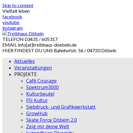
Skip to content
Vielfalt leben
facebook
youtube
instagram
TELEFON
03431 / 605317
EMAIL
info[at]treibhaus-doebeln.de
HIER FINDEST DU UNS
Bahnhofstr. 56 / 04720 Döbeln
Aktuelles
Veranstaltungen
PROJEKTE
Café Courage
Spektrum3000
Kulturbeutel
FSJ Kultur
Siebdruck- und Grafikwerkstatt
GrowHub
Skate Force Döbeln 2.0
Zeig mir deine Welt