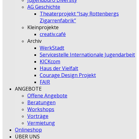
Jugendbüro Diversity
AG Geschichte
Theaterprojekt “Isay Rottenbergs
Zigarrenfabrik”
Kleinprojekte
creativ.café
Archiv
WerkStadt
Servicestelle Internationale Jugendarbeit
KICKcom
Haus der Vielfalt
Courage Design Projekt
FAIR
ANGEBOTE
Offene Angebote
Beratungen
Workshops
Vorträge
Vermietung
Onlineshop
ÜBER UNS