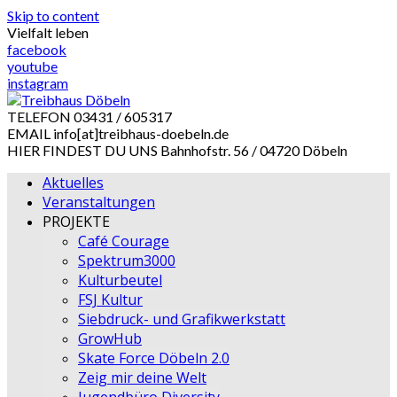
Skip to content
Vielfalt leben
facebook
youtube
instagram
TELEFON
03431 / 605317
EMAIL
info[at]treibhaus-doebeln.de
HIER FINDEST DU UNS
Bahnhofstr. 56 / 04720 Döbeln
Aktuelles
Veranstaltungen
PROJEKTE
Café Courage
Spektrum3000
Kulturbeutel
FSJ Kultur
Siebdruck- und Grafikwerkstatt
GrowHub
Skate Force Döbeln 2.0
Zeig mir deine Welt