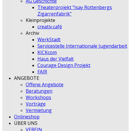
AG Geschichte
Theaterprojekt “Isay Rottenbergs
Zigarrenfabrik”
Kleinprojekte
creativ.café
Archiv
WerkStadt
Servicestelle Internationale Jugendarbeit
KICKcom
Haus der Vielfalt
Courage Design Projekt
FAIR
ANGEBOTE
Offene Angebote
Beratungen
Workshops
Vorträge
Vermietung
Onlineshop
ÜBER UNS
VEREIN