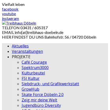
Skip
Vielfalt leben
to
facebook
content
youtube
instagram
TELEFON
03431 / 605317
EMAIL
info[at]treibhaus-doebeln.de
HIER FINDEST DU UNS
Bahnhofstr. 56 / 04720 Döbeln
Aktuelles
Veranstaltungen
PROJEKTE
Café Courage
Spektrum3000
Kulturbeutel
FSJ Kultur
Siebdruck- und Grafikwerkstatt
GrowHub
Skate Force Döbeln 2.0
Zeig mir deine Welt
Jugendbüro Diversity