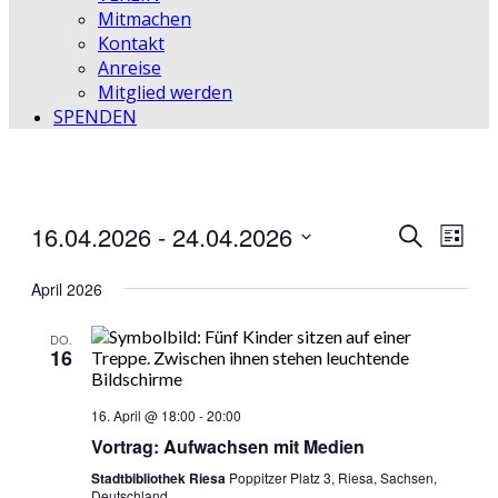
Mitmachen
Kontakt
Anreise
Mitglied werden
SPENDEN
16.04.2026
 - 
24.04.2026
Veransta
Vera
Suche
Liste
Ansic
Datum
Suche
wählen.
April 2026
Navi
und
DO.
Ansichte
16
Navigati
16. April @ 18:00
-
20:00
Vortrag: Aufwachsen mit Medien
Stadtbibliothek Riesa
Poppitzer Platz 3, Riesa, Sachsen,
Deutschland