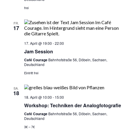
frei
FR.
17
17. April @ 19:00
-
22:00
Jam Session
Café Courage
Bahnhofstraße 56, Döbeln, Sachsen,
Deutschland
Eintritt frei
SA.
18
18. April @ 10:00
-
15:00
Workshop: Techniken der Analogfotografie
Café Courage
Bahnhofstraße 56, Döbeln, Sachsen,
Deutschland
3€ – 7€