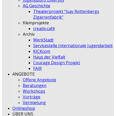
Jugendbüro Diversity
AG Geschichte
Theaterprojekt “Isay Rottenbergs
Zigarrenfabrik”
Kleinprojekte
creativ.café
Archiv
WerkStadt
Servicestelle Internationale Jugendarbeit
KICKcom
Haus der Vielfalt
Courage Design Projekt
FAIR
ANGEBOTE
Offene Angebote
Beratungen
Workshops
Vorträge
Vermietung
Onlineshop
ÜBER UNS