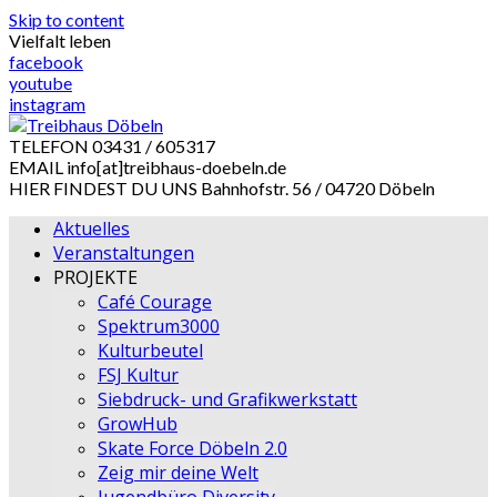
Skip to content
Vielfalt leben
facebook
youtube
instagram
TELEFON
03431 / 605317
EMAIL
info[at]treibhaus-doebeln.de
HIER FINDEST DU UNS
Bahnhofstr. 56 / 04720 Döbeln
Aktuelles
Veranstaltungen
PROJEKTE
Café Courage
Spektrum3000
Kulturbeutel
FSJ Kultur
Siebdruck- und Grafikwerkstatt
GrowHub
Skate Force Döbeln 2.0
Zeig mir deine Welt