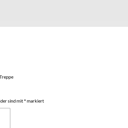
 Treppe
lder sind mit
*
markiert