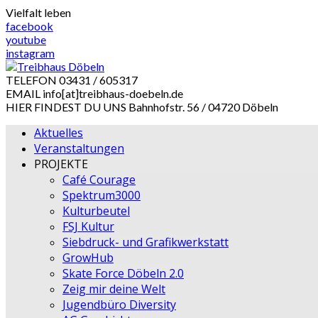
Skip
Vielfalt leben
to
facebook
content
youtube
instagram
TELEFON
03431 / 605317
EMAIL
info[at]treibhaus-doebeln.de
HIER FINDEST DU UNS
Bahnhofstr. 56 / 04720 Döbeln
Aktuelles
Veranstaltungen
PROJEKTE
Café Courage
Spektrum3000
Kulturbeutel
FSJ Kultur
Siebdruck- und Grafikwerkstatt
GrowHub
Skate Force Döbeln 2.0
Zeig mir deine Welt
Jugendbüro Diversity