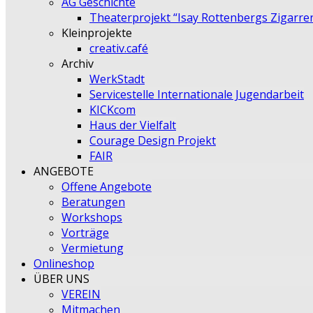
AG Geschichte
Theaterprojekt “Isay Rottenbergs Zigarre
Kleinprojekte
creativ.café
Archiv
WerkStadt
Servicestelle Internationale Jugendarbeit
KICKcom
Haus der Vielfalt
Courage Design Projekt
FAIR
ANGEBOTE
Offene Angebote
Beratungen
Workshops
Vorträge
Vermietung
Onlineshop
ÜBER UNS
VEREIN
Mitmachen