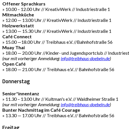
Offener Sprachkurs
» 10.00 – 12.00 Uhr // KreativWerk // Industriestraße 1
Mitmachküche
» 12.00 — 13.00 Uhr // KreativWerk // Industriestraße 1
Holzwerkstatt
» 13.00 — 15.30 Uhr // KreativWerk // Industriestraße 1
Café Connect
» 15.00 —18.00 Uhr // Treibhaus e.V. //Bahnhofstraße 56
Muay Thai
» 18.00 — 20.00 Uhr //Kinder- und Jugendsportclub // Industries
(nur mit vorheriger Anmeldung:
info@treibhaus-doebeln.de
)
Open Café
» 18.00 — 21.00 Uhr // Treibhaus e.V. // Bahnhofstraße 56
Donnerstag
Senior*innentanz
» 11.30 – 13.00 Uhr // Kultman's e.V. // Waldheimer Straße 1
(nur mit vorheriger Anmeldung:
info@treibhaus-doebeln.de
)
Bunter Nachmittag im Café Courage
» 13.30 — 17.00 Uhr // Treibhaus e.V. // Bahnhofstraße 56
Freitag