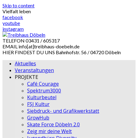
Skip to content
Vielfalt leben
facebook
youtube
instagram
TELEFON
03431 / 605317
EMAIL
info[at]treibhaus-doebeln.de
HIER FINDEST DU UNS
Bahnhofstr. 56 / 04720 Döbeln
Aktuelles
Veranstaltungen
PROJEKTE
Café Courage
Spektrum3000
Kulturbeutel
FSJ Kultur
Siebdruck- und Grafikwerkstatt
GrowHub
Skate Force Döbeln 2.0
Zeig mir deine Welt