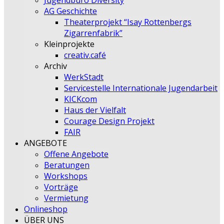
Jugendbüro Diversity
AG Geschichte
Theaterprojekt “Isay Rottenbergs
Zigarrenfabrik”
Kleinprojekte
creativ.café
Archiv
WerkStadt
Servicestelle Internationale Jugendarbeit
KICKcom
Haus der Vielfalt
Courage Design Projekt
FAIR
ANGEBOTE
Offene Angebote
Beratungen
Workshops
Vorträge
Vermietung
Onlineshop
ÜBER UNS