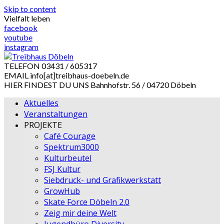
Skip to content
Vielfalt leben
facebook
youtube
instagram
TELEFON
03431 / 605317
EMAIL
info[at]treibhaus-doebeln.de
HIER FINDEST DU UNS
Bahnhofstr. 56 / 04720 Döbeln
Aktuelles
Veranstaltungen
PROJEKTE
Café Courage
Spektrum3000
Kulturbeutel
FSJ Kultur
Siebdruck- und Grafikwerkstatt
GrowHub
Skate Force Döbeln 2.0
Zeig mir deine Welt