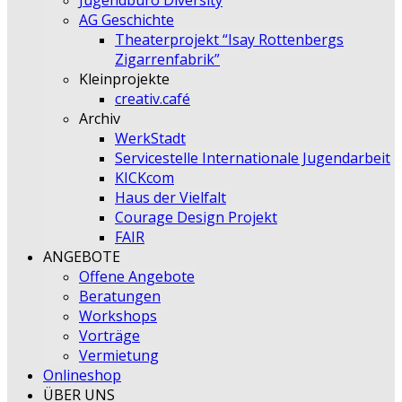
Jugendbüro Diversity
AG Geschichte
Theaterprojekt “Isay Rottenbergs
Zigarrenfabrik”
Kleinprojekte
creativ.café
Archiv
WerkStadt
Servicestelle Internationale Jugendarbeit
KICKcom
Haus der Vielfalt
Courage Design Projekt
FAIR
ANGEBOTE
Offene Angebote
Beratungen
Workshops
Vorträge
Vermietung
Onlineshop
ÜBER UNS