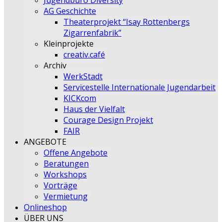
Jugendbüro Diversity
AG Geschichte
Theaterprojekt “Isay Rottenbergs
Zigarrenfabrik”
Kleinprojekte
creativ.café
Archiv
WerkStadt
Servicestelle Internationale Jugendarbeit
KICKcom
Haus der Vielfalt
Courage Design Projekt
FAIR
ANGEBOTE
Offene Angebote
Beratungen
Workshops
Vorträge
Vermietung
Onlineshop
ÜBER UNS