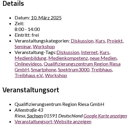
Details
Datum:
10. März 2025
Zeit:
8:00 - 14:00
Eintritt:
frei
Veranstaltungskategorien:
Diskussion
,
Kurs
,
Projekt
,
Seminar
,
Workshop
Veranstaltung-Tags:
Diskussion
,
Internet
,
Kurs
,
Medienbildung
,
Medienkompetenz
,
neue Medien
,
Onlinevideos
,
Qualifizierungszentrum Region Riesa
GmbH
,
Smartphone
,
Spektrum3000
,
Treibhaus
,
Treibhaus e.V.
,
Workshop
Veranstaltungsort
Qualifizierungsentrum Region Riesa GmbH
Alleestraße 43
Riesa
,
Sachsen
01591
Deutschland
Google Karte anzeigen
Veranstaltungsort-Website anzeigen