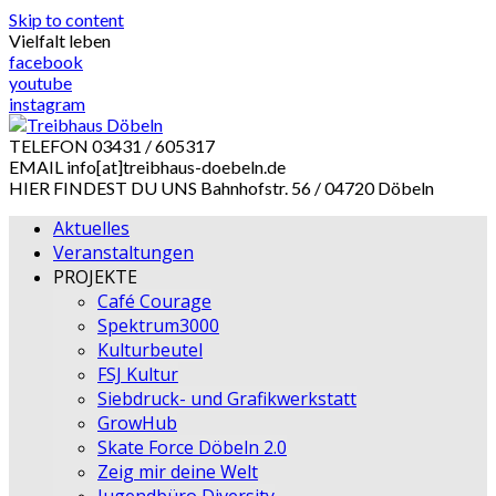
Skip to content
Vielfalt leben
facebook
youtube
instagram
TELEFON
03431 / 605317
EMAIL
info[at]treibhaus-doebeln.de
HIER FINDEST DU UNS
Bahnhofstr. 56 / 04720 Döbeln
Aktuelles
Veranstaltungen
PROJEKTE
Café Courage
Spektrum3000
Kulturbeutel
FSJ Kultur
Siebdruck- und Grafikwerkstatt
GrowHub
Skate Force Döbeln 2.0
Zeig mir deine Welt