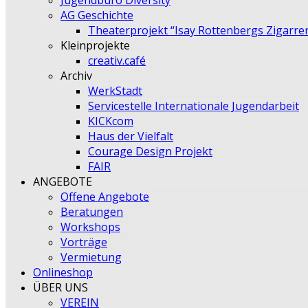
Jugendbüro Diversity
AG Geschichte
Theaterprojekt “Isay Rottenbergs Zigarre
Kleinprojekte
creativ.café
Archiv
WerkStadt
Servicestelle Internationale Jugendarbeit
KICKcom
Haus der Vielfalt
Courage Design Projekt
FAIR
ANGEBOTE
Offene Angebote
Beratungen
Workshops
Vorträge
Vermietung
Onlineshop
ÜBER UNS
VEREIN