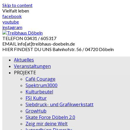
Skip to content
Vielfalt leben
facebook
youtube
instagram
TELEFON
03431 / 605317
EMAIL
info[at]treibhaus-doebeln.de
HIER FINDEST DU UNS
Bahnhofstr. 56 / 04720 Döbeln
Aktuelles
Veranstaltungen
PROJEKTE
Café Courage
Spektrum3000
Kulturbeutel
FSJ Kultur
Siebdruck- und Grafikwerkstatt
GrowHub
Skate Force Döbeln 2.0
Zeig mir deine Welt