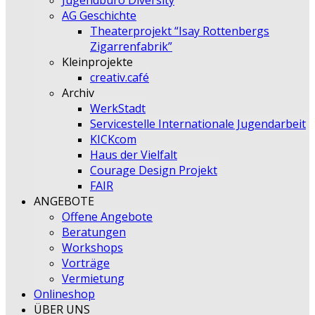
Jugendbüro Diversity
AG Geschichte
Theaterprojekt “Isay Rottenbergs
Zigarrenfabrik”
Kleinprojekte
creativ.café
Archiv
WerkStadt
Servicestelle Internationale Jugendarbeit
KICKcom
Haus der Vielfalt
Courage Design Projekt
FAIR
ANGEBOTE
Offene Angebote
Beratungen
Workshops
Vorträge
Vermietung
Onlineshop
ÜBER UNS