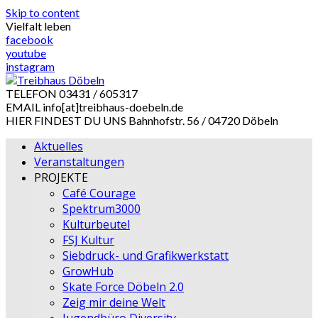
Skip to content
Vielfalt leben
facebook
youtube
instagram
TELEFON
03431 / 605317
EMAIL
info[at]treibhaus-doebeln.de
HIER FINDEST DU UNS
Bahnhofstr. 56 / 04720 Döbeln
Aktuelles
Veranstaltungen
PROJEKTE
Café Courage
Spektrum3000
Kulturbeutel
FSJ Kultur
Siebdruck- und Grafikwerkstatt
GrowHub
Skate Force Döbeln 2.0
Zeig mir deine Welt