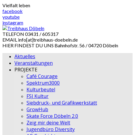
Skip
Vielfalt leben
to
facebook
content
youtube
instagram
TELEFON
03431 / 605317
EMAIL
info[at]treibhaus-doebeln.de
HIER FINDEST DU UNS
Bahnhofstr. 56 / 04720 Döbeln
Aktuelles
Veranstaltungen
PROJEKTE
Café Courage
Spektrum3000
Kulturbeutel
FSJ Kultur
Siebdruck- und Grafikwerkstatt
GrowHub
Skate Force Döbeln 2.0
Zeig mir deine Welt
Jugendbüro Diversity