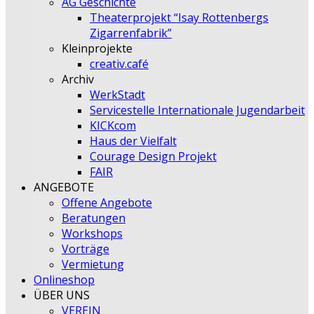
AG Geschichte
Theaterprojekt “Isay Rottenbergs
Zigarrenfabrik”
Kleinprojekte
creativ.café
Archiv
WerkStadt
Servicestelle Internationale Jugendarbeit
KICKcom
Haus der Vielfalt
Courage Design Projekt
FAIR
ANGEBOTE
Offene Angebote
Beratungen
Workshops
Vorträge
Vermietung
Onlineshop
ÜBER UNS
VEREIN