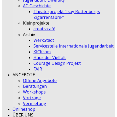
Jugendbüro Diversity
AG Geschichte
Theaterprojekt “Isay Rottenbergs
Zigarrenfabrik”
Kleinprojekte
creativ.café
Archiv
WerkStadt
Servicestelle Internationale Jugendarbeit
KICKcom
Haus der Vielfalt
Courage Design Projekt
FAIR
ANGEBOTE
Offene Angebote
Beratungen
Workshops
Vorträge
Vermietung
Onlineshop
ÜBER UNS