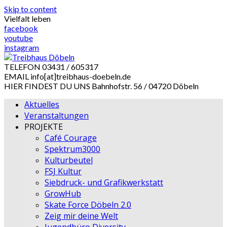
Skip to content
Vielfalt leben
facebook
youtube
instagram
TELEFON
03431 / 605317
EMAIL
info[at]treibhaus-doebeln.de
HIER FINDEST DU UNS
Bahnhofstr. 56 / 04720 Döbeln
Aktuelles
Veranstaltungen
PROJEKTE
Café Courage
Spektrum3000
Kulturbeutel
FSJ Kultur
Siebdruck- und Grafikwerkstatt
GrowHub
Skate Force Döbeln 2.0
Zeig mir deine Welt