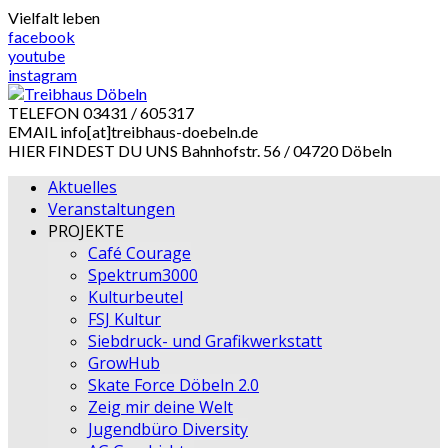
Skip
Vielfalt leben
to
facebook
content
youtube
instagram
TELEFON
03431 / 605317
EMAIL
info[at]treibhaus-doebeln.de
HIER FINDEST DU UNS
Bahnhofstr. 56 / 04720 Döbeln
Aktuelles
Veranstaltungen
PROJEKTE
Café Courage
Spektrum3000
Kulturbeutel
FSJ Kultur
Siebdruck- und Grafikwerkstatt
GrowHub
Skate Force Döbeln 2.0
Zeig mir deine Welt
Jugendbüro Diversity