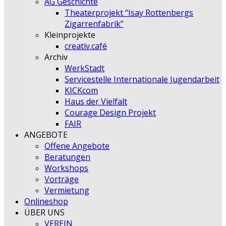
AG Geschichte
Theaterprojekt “Isay Rottenbergs
Zigarrenfabrik”
Kleinprojekte
creativ.café
Archiv
WerkStadt
Servicestelle Internationale Jugendarbeit
KICKcom
Haus der Vielfalt
Courage Design Projekt
FAIR
ANGEBOTE
Offene Angebote
Beratungen
Workshops
Vorträge
Vermietung
Onlineshop
ÜBER UNS
VEREIN