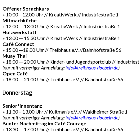
Offener Sprachkurs
» 10.00 – 12.00 Uhr // KreativWerk // Industriestraße 1
Mitmachküche
» 12.00 — 13.00 Uhr // KreativWerk // Industriestraße 1
Holzwerkstatt
» 13.00 — 15.30 Uhr // KreativWerk // Industriestraße 1
Café Connect
» 15.00 —18.00 Uhr // Treibhaus e.V. //Bahnhofstraße 56
Muay Thai
» 18.00 — 20.00 Uhr //Kinder- und Jugendsportclub // Industries
(nur mit vorheriger Anmeldung:
info@treibhaus-doebeln.de
)
Open Café
» 18.00 — 21.00 Uhr // Treibhaus e.V. // Bahnhofstraße 56
Donnerstag
Senior*innentanz
» 11.30 – 13.00 Uhr // Kultman's e.V. // Waldheimer Straße 1
(nur mit vorheriger Anmeldung:
info@treibhaus-doebeln.de
)
Bunter Nachmittag im Café Courage
» 13.30 — 17.00 Uhr // Treibhaus e.V. // Bahnhofstraße 56