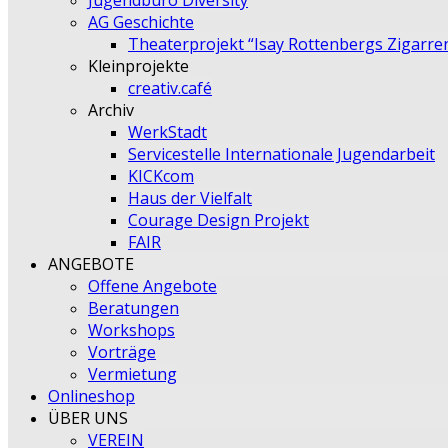
Jugendbüro Diversity
AG Geschichte
Theaterprojekt “Isay Rottenbergs Zigarre
Kleinprojekte
creativ.café
Archiv
WerkStadt
Servicestelle Internationale Jugendarbeit
KICKcom
Haus der Vielfalt
Courage Design Projekt
FAIR
ANGEBOTE
Offene Angebote
Beratungen
Workshops
Vorträge
Vermietung
Onlineshop
ÜBER UNS
VEREIN