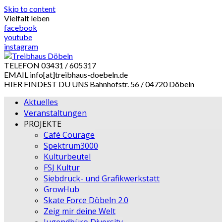
Skip to content
Vielfalt leben
facebook
youtube
instagram
TELEFON
03431 / 605317
EMAIL
info[at]treibhaus-doebeln.de
HIER FINDEST DU UNS
Bahnhofstr. 56 / 04720 Döbeln
Aktuelles
Veranstaltungen
PROJEKTE
Café Courage
Spektrum3000
Kulturbeutel
FSJ Kultur
Siebdruck- und Grafikwerkstatt
GrowHub
Skate Force Döbeln 2.0
Zeig mir deine Welt