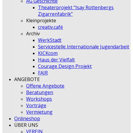
AG Geschichte
Theaterprojekt “Isay Rottenbergs
Zigarrenfabrik”
Kleinprojekte
creativ.café
Archiv
WerkStadt
Servicestelle Internationale Jugendarbeit
KICKcom
Haus der Vielfalt
Courage Design Projekt
FAIR
ANGEBOTE
Offene Angebote
Beratungen
Workshops
Vorträge
Vermietung
Onlineshop
ÜBER UNS
VEREIN