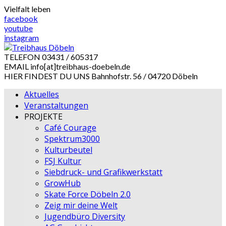
Skip
Vielfalt leben
to
facebook
content
youtube
instagram
TELEFON
03431 / 605317
EMAIL
info[at]treibhaus-doebeln.de
HIER FINDEST DU UNS
Bahnhofstr. 56 / 04720 Döbeln
Aktuelles
Veranstaltungen
PROJEKTE
Café Courage
Spektrum3000
Kulturbeutel
FSJ Kultur
Siebdruck- und Grafikwerkstatt
GrowHub
Skate Force Döbeln 2.0
Zeig mir deine Welt
Jugendbüro Diversity