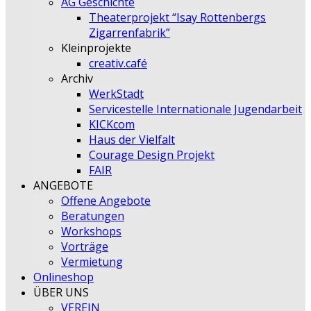
AG Geschichte
Theaterprojekt “Isay Rottenbergs
Zigarrenfabrik”
Kleinprojekte
creativ.café
Archiv
WerkStadt
Servicestelle Internationale Jugendarbeit
KICKcom
Haus der Vielfalt
Courage Design Projekt
FAIR
ANGEBOTE
Offene Angebote
Beratungen
Workshops
Vorträge
Vermietung
Onlineshop
ÜBER UNS
VEREIN