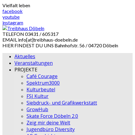
Skip
Vielfalt leben
to
facebook
content
youtube
instagram
TELEFON
03431 / 605317
EMAIL
info[at]treibhaus-doebeln.de
HIER FINDEST DU UNS
Bahnhofstr. 56 / 04720 Döbeln
Aktuelles
Veranstaltungen
PROJEKTE
Café Courage
Spektrum3000
Kulturbeutel
FSJ Kultur
Siebdruck- und Grafikwerkstatt
GrowHub
Skate Force Döbeln 2.0
Zeig mir deine Welt
Jugendbüro Diversity