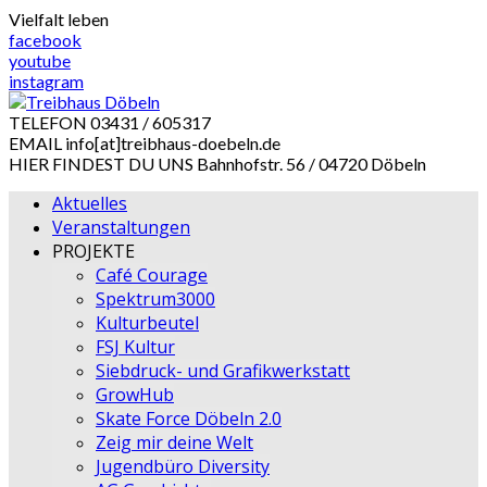
Skip
Vielfalt leben
to
facebook
content
youtube
instagram
TELEFON
03431 / 605317
EMAIL
info[at]treibhaus-doebeln.de
HIER FINDEST DU UNS
Bahnhofstr. 56 / 04720 Döbeln
Aktuelles
Veranstaltungen
PROJEKTE
Café Courage
Spektrum3000
Kulturbeutel
FSJ Kultur
Siebdruck- und Grafikwerkstatt
GrowHub
Skate Force Döbeln 2.0
Zeig mir deine Welt
Jugendbüro Diversity