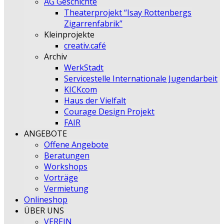
AG Geschichte
Theaterprojekt “Isay Rottenbergs
Zigarrenfabrik”
Kleinprojekte
creativ.café
Archiv
WerkStadt
Servicestelle Internationale Jugendarbeit
KICKcom
Haus der Vielfalt
Courage Design Projekt
FAIR
ANGEBOTE
Offene Angebote
Beratungen
Workshops
Vorträge
Vermietung
Onlineshop
ÜBER UNS
VEREIN