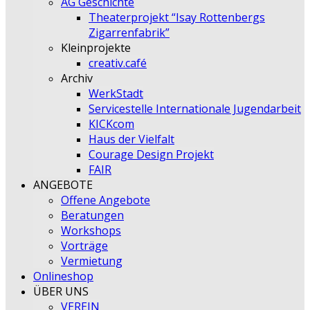
AG Geschichte
Theaterprojekt “Isay Rottenbergs
Zigarrenfabrik”
Kleinprojekte
creativ.café
Archiv
WerkStadt
Servicestelle Internationale Jugendarbeit
KICKcom
Haus der Vielfalt
Courage Design Projekt
FAIR
ANGEBOTE
Offene Angebote
Beratungen
Workshops
Vorträge
Vermietung
Onlineshop
ÜBER UNS
VEREIN