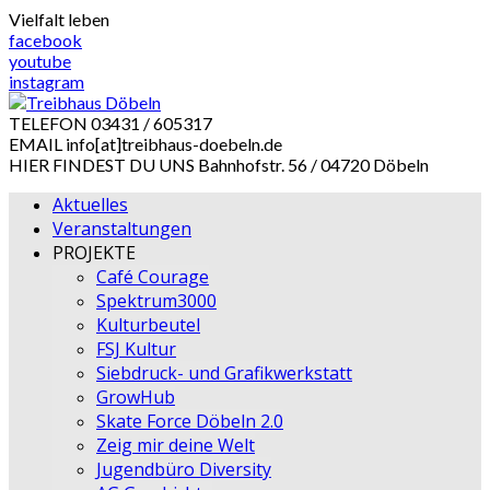
Skip
Vielfalt leben
to
facebook
content
youtube
instagram
TELEFON
03431 / 605317
EMAIL
info[at]treibhaus-doebeln.de
HIER FINDEST DU UNS
Bahnhofstr. 56 / 04720 Döbeln
Aktuelles
Veranstaltungen
PROJEKTE
Café Courage
Spektrum3000
Kulturbeutel
FSJ Kultur
Siebdruck- und Grafikwerkstatt
GrowHub
Skate Force Döbeln 2.0
Zeig mir deine Welt
Jugendbüro Diversity