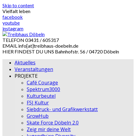
Skip to content
Vielfalt leben
facebook
youtube
instagram
TELEFON
03431 / 605317
EMAIL
info[at]treibhaus-doebeln.de
HIER FINDEST DU UNS
Bahnhofstr. 56 / 04720 Döbeln
Aktuelles
Veranstaltungen
PROJEKTE
Café Courage
Spektrum3000
Kulturbeutel
FSJ Kultur
Siebdruck- und Grafikwerkstatt
GrowHub
Skate Force Döbeln 2.0
Zeig mir deine Welt