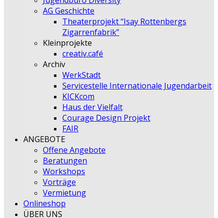
Jugendbüro Diversity
AG Geschichte
Theaterprojekt “Isay Rottenbergs
Zigarrenfabrik”
Kleinprojekte
creativ.café
Archiv
WerkStadt
Servicestelle Internationale Jugendarbeit
KICKcom
Haus der Vielfalt
Courage Design Projekt
FAIR
ANGEBOTE
Offene Angebote
Beratungen
Workshops
Vorträge
Vermietung
Onlineshop
ÜBER UNS