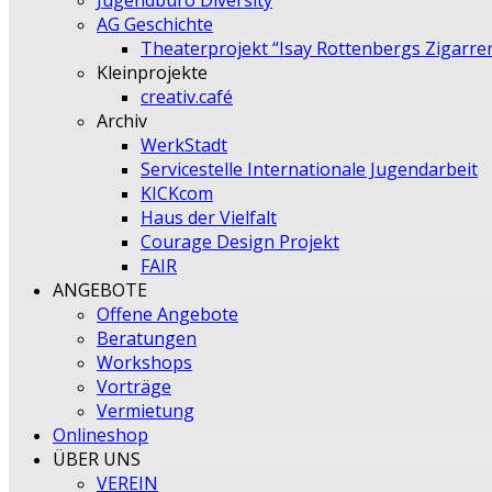
Jugendbüro Diversity
AG Geschichte
Theaterprojekt “Isay Rottenbergs Zigarre
Kleinprojekte
creativ.café
Archiv
WerkStadt
Servicestelle Internationale Jugendarbeit
KICKcom
Haus der Vielfalt
Courage Design Projekt
FAIR
ANGEBOTE
Offene Angebote
Beratungen
Workshops
Vorträge
Vermietung
Onlineshop
ÜBER UNS
VEREIN