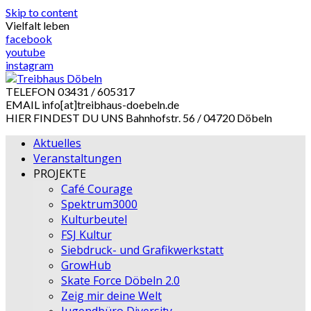
Skip to content
Vielfalt leben
facebook
youtube
instagram
TELEFON
03431 / 605317
EMAIL
info[at]treibhaus-doebeln.de
HIER FINDEST DU UNS
Bahnhofstr. 56 / 04720 Döbeln
Aktuelles
Veranstaltungen
PROJEKTE
Café Courage
Spektrum3000
Kulturbeutel
FSJ Kultur
Siebdruck- und Grafikwerkstatt
GrowHub
Skate Force Döbeln 2.0
Zeig mir deine Welt