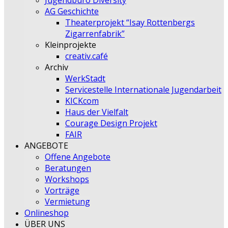
Jugendbüro Diversity
AG Geschichte
Theaterprojekt “Isay Rottenbergs
Zigarrenfabrik”
Kleinprojekte
creativ.café
Archiv
WerkStadt
Servicestelle Internationale Jugendarbeit
KICKcom
Haus der Vielfalt
Courage Design Projekt
FAIR
ANGEBOTE
Offene Angebote
Beratungen
Workshops
Vorträge
Vermietung
Onlineshop
ÜBER UNS