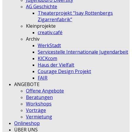
Jugendbüro Diversity
AG Geschichte
Theaterprojekt “Isay Rottenbergs
Zigarrenfabrik”
Kleinprojekte
creativ.café
Archiv
WerkStadt
Servicestelle Internationale Jugendarbeit
KICKcom
Haus der Vielfalt
Courage Design Projekt
FAIR
ANGEBOTE
Offene Angebote
Beratungen
Workshops
Vorträge
Vermietung
Onlineshop
ÜBER UNS