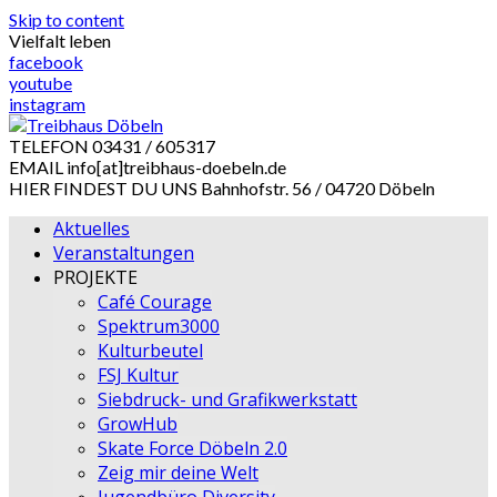
Skip to content
Vielfalt leben
facebook
youtube
instagram
TELEFON
03431 / 605317
EMAIL
info[at]treibhaus-doebeln.de
HIER FINDEST DU UNS
Bahnhofstr. 56 / 04720 Döbeln
Aktuelles
Veranstaltungen
PROJEKTE
Café Courage
Spektrum3000
Kulturbeutel
FSJ Kultur
Siebdruck- und Grafikwerkstatt
GrowHub
Skate Force Döbeln 2.0
Zeig mir deine Welt