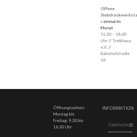
Offene
Siebdruckwerkst
» einmal im
Monat
15.00 – 18.00
Uhr // Treibhaus
e.V. //
Bahnhofstraße
56
INFORMATION
Öffnungszeiten:
Montag bis
Freitag: 9.30 bis
Datenschutz
16.30 Uhr