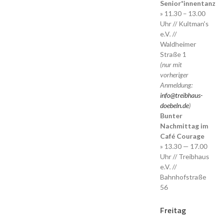
Senior*innentanz
» 11.30 – 13.00
Uhr // Kultman's
e.V. //
Waldheimer
Straße 1
(nur mit
vorheriger
Anmeldung:
info@treibhaus-
doebeln.de
)
Bunter
Nachmittag im
Café Courage
» 13.30 — 17.00
Uhr // Treibhaus
e.V. //
Bahnhofstraße
56
Freitag