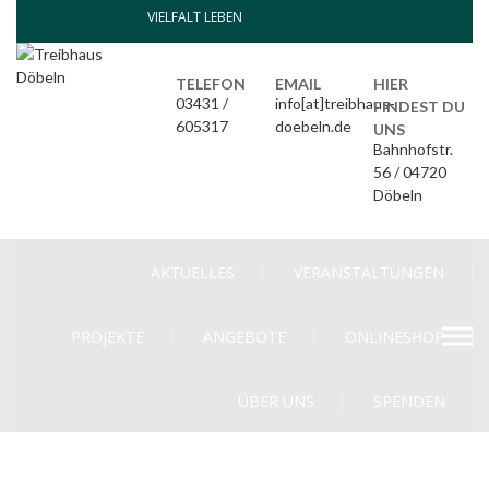
Skip
VIELFALT LEBEN
to
content
TELEFON
EMAIL
HIER
03431 /
info[at]treibhaus-
FINDEST DU
605317
doebeln.de
UNS
Bahnhofstr.
56 / 04720
Döbeln
AKTUELLES
VERANSTALTUNGEN
PROJEKTE
ANGEBOTE
ONLINESHOP
ÜBER UNS
SPENDEN