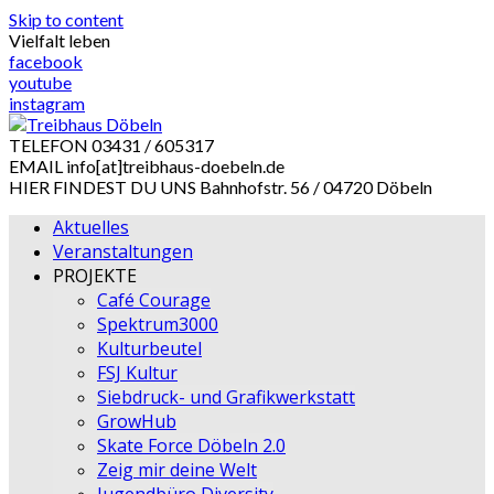
Skip to content
Vielfalt leben
facebook
youtube
instagram
TELEFON
03431 / 605317
EMAIL
info[at]treibhaus-doebeln.de
HIER FINDEST DU UNS
Bahnhofstr. 56 / 04720 Döbeln
Aktuelles
Veranstaltungen
PROJEKTE
Café Courage
Spektrum3000
Kulturbeutel
FSJ Kultur
Siebdruck- und Grafikwerkstatt
GrowHub
Skate Force Döbeln 2.0
Zeig mir deine Welt