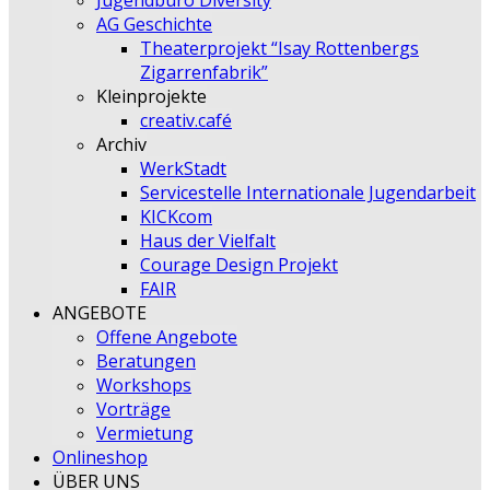
Jugendbüro Diversity
AG Geschichte
Theaterprojekt “Isay Rottenbergs
Zigarrenfabrik”
Kleinprojekte
creativ.café
Archiv
WerkStadt
Servicestelle Internationale Jugendarbeit
KICKcom
Haus der Vielfalt
Courage Design Projekt
FAIR
ANGEBOTE
Offene Angebote
Beratungen
Workshops
Vorträge
Vermietung
Onlineshop
ÜBER UNS