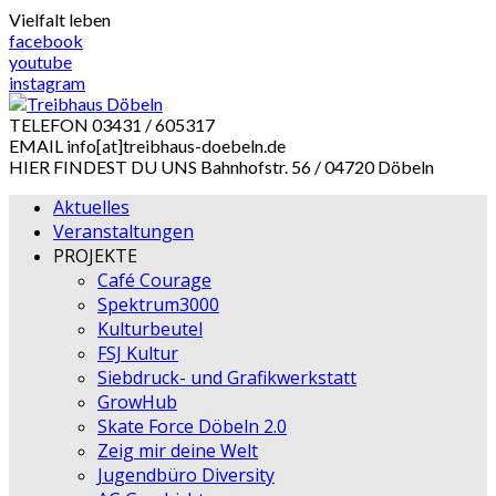
Skip
Vielfalt leben
to
facebook
content
youtube
instagram
TELEFON
03431 / 605317
EMAIL
info[at]treibhaus-doebeln.de
HIER FINDEST DU UNS
Bahnhofstr. 56 / 04720 Döbeln
Aktuelles
Veranstaltungen
PROJEKTE
Café Courage
Spektrum3000
Kulturbeutel
FSJ Kultur
Siebdruck- und Grafikwerkstatt
GrowHub
Skate Force Döbeln 2.0
Zeig mir deine Welt
Jugendbüro Diversity