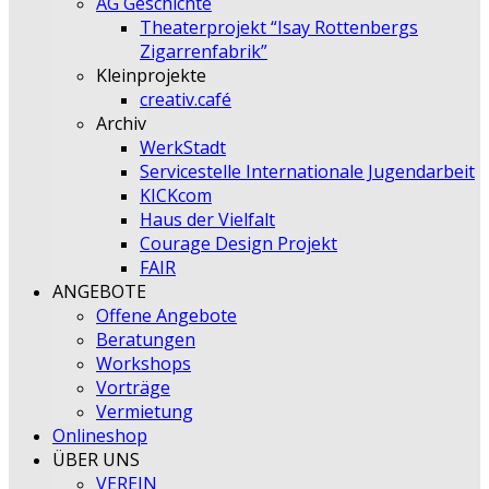
AG Geschichte
Theaterprojekt “Isay Rottenbergs
Zigarrenfabrik”
Kleinprojekte
creativ.café
Archiv
WerkStadt
Servicestelle Internationale Jugendarbeit
KICKcom
Haus der Vielfalt
Courage Design Projekt
FAIR
ANGEBOTE
Offene Angebote
Beratungen
Workshops
Vorträge
Vermietung
Onlineshop
ÜBER UNS
VEREIN