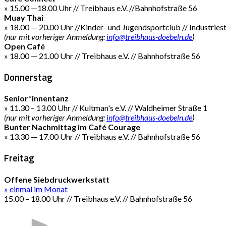
» 15.00 —18.00 Uhr // Treibhaus e.V. //Bahnhofstraße 56
Muay Thai
» 18.00 — 20.00 Uhr //Kinder- und Jugendsportclub // Industries
(nur mit vorheriger Anmeldung:
info@treibhaus-doebeln.de
)
Open Café
» 18.00 — 21.00 Uhr // Treibhaus e.V. // Bahnhofstraße 56
Donnerstag
Senior*innentanz
» 11.30 – 13.00 Uhr // Kultman's e.V. // Waldheimer Straße 1
(nur mit vorheriger Anmeldung:
info@treibhaus-doebeln.de
)
Bunter Nachmittag im Café Courage
» 13.30 — 17.00 Uhr // Treibhaus e.V. // Bahnhofstraße 56
Freitag
Offene Siebdruckwerkstatt
» einmal im Monat
15.00 – 18.00 Uhr // Treibhaus e.V. // Bahnhofstraße 56