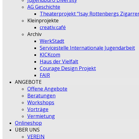
Jugendbüro Diversity
AG Geschichte
Theaterprojekt “Isay Rottenbergs Zigarre
Kleinprojekte
creativ.café
Archiv
WerkStadt
Servicestelle Internationale Jugendarbeit
KICKcom
Haus der Vielfalt
Courage Design Projekt
FAIR
ANGEBOTE
Offene Angebote
Beratungen
Workshops
Vorträge
Vermietung
Onlineshop
ÜBER UNS
VEREIN