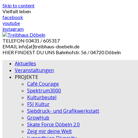
Skip to content
Vielfalt leben
facebook
youtube
instagram
TELEFON
03431 / 605317
EMAIL
info[at]treibhaus-doebeln.de
HIER FINDEST DU UNS
Bahnhofstr. 56 / 04720 Döbeln
Aktuelles
Veranstaltungen
PROJEKTE
Café Courage
Spektrum3000
Kulturbeutel
FSJ Kultur
Siebdruck- und Grafikwerkstatt
GrowHub
Skate Force Döbeln 2.0
Zeig mir deine Welt