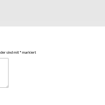
lder sind mit
*
markiert