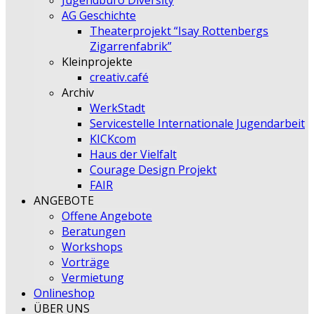
Jugendbüro Diversity
AG Geschichte
Theaterprojekt “Isay Rottenbergs
Zigarrenfabrik”
Kleinprojekte
creativ.café
Archiv
WerkStadt
Servicestelle Internationale Jugendarbeit
KICKcom
Haus der Vielfalt
Courage Design Projekt
FAIR
ANGEBOTE
Offene Angebote
Beratungen
Workshops
Vorträge
Vermietung
Onlineshop
ÜBER UNS