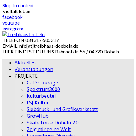
Skip to content
Vielfalt leben
facebook
youtube
instagram
TELEFON
03431 / 605317
EMAIL
info[at]treibhaus-doebeln.de
HIER FINDEST DU UNS
Bahnhofstr. 56 / 04720 Döbeln
Aktuelles
Veranstaltungen
PROJEKTE
Café Courage
Spektrum3000
Kulturbeutel
FSJ Kultur
Siebdruck- und Grafikwerkstatt
GrowHub
Skate Force Döbeln 2.0
Zeig mir deine Welt